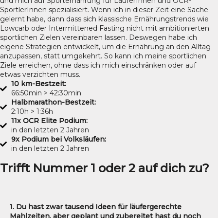
und mich auf Sporternährung für LäuferInnen und OCR-
SportlerInnen spezialisiert. Wenn ich in dieser Zeit eine Sache
gelernt habe, dann dass sich klassische Ernährungstrends wie
Lowcarb oder Intermittened Fasting nicht mit ambitionierten
sportlichen Zielen vereinbaren lassen. Deswegen habe ich
eigene Strategien entwickelt, um die Ernährung an den Alltag
anzupassen, statt umgekehrt. So kann ich meine sportlichen
Ziele erreichen, ohne dass ich mich einschränken oder auf
etwas verzichten muss.
10 km-Bestzeit:
66:50min > 42:30min
Halbmarathon-Bestzeit:
2:10h > 1:36h
11x OCR Elite Podium:
in den letzten 2 Jahren
9x Podium bei Volksläufen:
in den letzten 2 Jahren
Trifft Nummer 1 oder 2 auf dich zu?
1. Du hast zwar tausend Ideen für läufergerechte
Mahlzeiten, aber geplant und zubereitet hast du noch