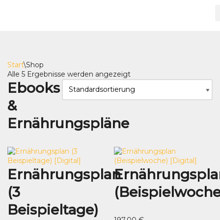
Zum
Inhalt
springen
Start
\
Shop
Alle 5 Ergebnisse werden angezeigt
Ebooks
&
Ernährungspläne
Ernährungsplan
Ernährungspla
(3
(Beispielwoche
Beispieltage)