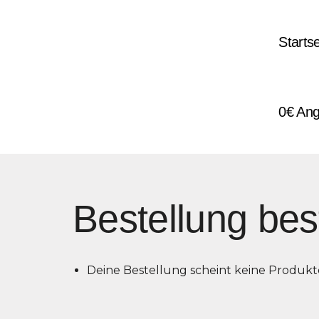
Zum
Startse
Inhalt
springen
0€ An
Bestellung be
Deine Bestellung scheint keine Produkt